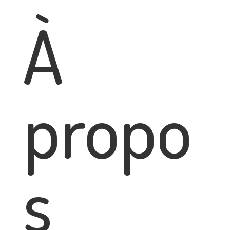
À
propo
s