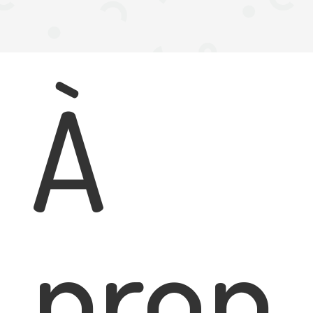
À
prop