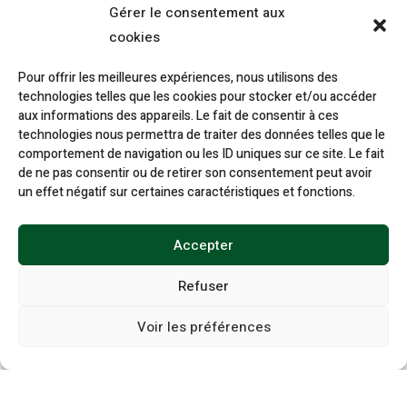
Gérer le consentement aux
cookies
Articulations cheval
Cicatrisation plaie cheval
Pour offrir les meilleures expériences, nous utilisons des
Respiration cheval
technologies telles que les cookies pour stocker et/ou accéder
aux informations des appareils. Le fait de consentir à ces
technologies nous permettra de traiter des données telles que le
Information
comportement de navigation ou les ID uniques sur ce site. Le fait
de ne pas consentir ou de retirer son consentement peut avoir
un effet négatif sur certaines caractéristiques et fonctions.
s
Accepter
Refuser
CGV / CGU
Voir les préférences
Mentions légales